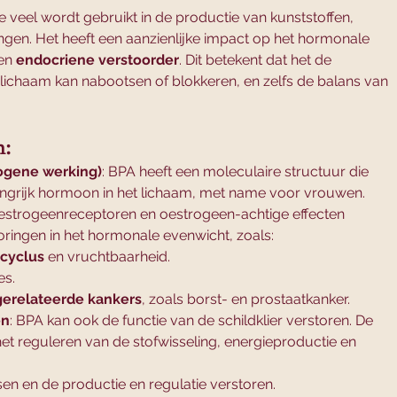
e veel wordt gebruikt in de productie van kunststoffen, 
ngen. Het heeft een aanzienlijke impact op het hormonale 
en 
endocriene verstoorder
. Dit betekent dat het de 
 lichaam kan nabootsen of blokkeren, en zelfs de balans van 
n:
ogene werking)
: BPA heeft een moleculaire structuur die 
langrijk hormoon in het lichaam, met name voor vrouwen. 
estrogeenreceptoren en oestrogeen-achtige effecten 
toringen in het hormonale evenwicht, zoals:
ecyclus
 en vruchtbaarheid.
es.
gerelateerde kankers
, zoals borst- en prostaatkanker.
en
: BPA kan ook de functie van de schildklier verstoren. De 
 het reguleren van de stofwisseling, energieproductie en 
en en de productie en regulatie verstoren.