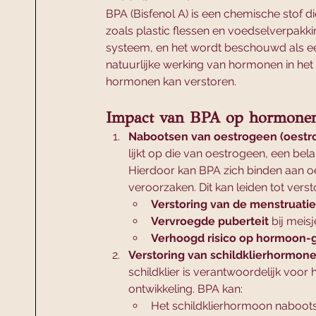
BPA (Bisfenol A) is een chemische stof di
zoals plastic flessen en voedselverpakki
systeem, en het wordt beschouwd als e
natuurlijke werking van hormonen in het
hormonen kan verstoren.
Impact van BPA op hormone
Nabootsen van oestrogeen (oestr
lijkt op die van oestrogeen, een be
Hierdoor kan BPA zich binden aan o
veroorzaken. Dit kan leiden tot vers
Verstoring van de menstruati
Vervroegde puberteit
 bij meisj
Verhoogd risico op hormoon-
Verstoring van schildklierhormon
schildklier is verantwoordelijk voor
ontwikkeling. BPA kan:
Het schildklierhormoon naboots