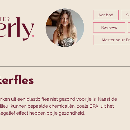
Aanbod
S
Reviews
Master your E
erfles
en uit een plastic fles niet gezond voor je is. Naast de 
ilieu, kunnen bepaalde chemicaliën, zoals BPA, uit het 
negatief effect hebben op je gezondheid. 