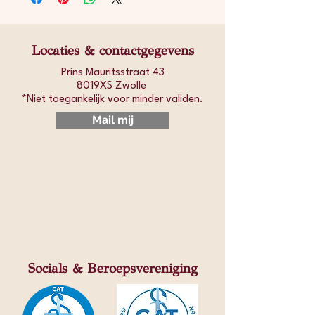
€ 45,00
Locaties & contactgegevens
Voeg de optie Vitamine D (25OH) toe als
je vitamine D3 slikt (dit zit óók vaak in
Prins Mauritsstraat 43
8019XS Zwolle
Multi vitamine en in Eqology Visolie.
*Niet toegankelijk voor minder validen.​
Voeg vitamine D 25 OH toe
Mail mij
(-20%) + € 28,00
Inzicht in de hoeveelheid actief
vitamine D
Bij vitamine D wordt er onderscheid
gemaakt tussen, 1,25-dihydroxyamine
en 25-hydroxy. Dit onderzoek brengt de
hoeveelheid 1,25 dihydroxyamine (1,25-
OH) in kaart. De biologisch actieve vorm
die door het lichaam gebruikt wordt
Socials & Beroepsvereniging
voor processen zoals de opname van
calcium en de werking van het