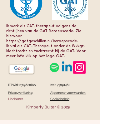
immuunsysteem. De andere vorm, 25-
hydroxy, wordt door het lichaam
gebruikt als voorraad om actief vitamine
D uit te vormen. Door verschillende
Ik werk als CAT-therapeut volgens de
oorzaken kan de omzetting naar actief
richtlijnen van de GAT Beroepscode. Zie
vitamine D onvoldoende plaatsvinden
hiervoor
https://gatgeschillen.nl/beroepscode.
en een tekort ontstaan. Een test geeft
Ik val als CAT-Therapeut onder de Wkkgz-
inzicht in het gehalte actief vitamine D in
klachtrecht en tuchtrecht bij de GAT. Voor
meer info klik op het logo GAT.
jouw lichaam. Zo kom je te weten of er
sprake kan zijn van een verminderde
omzetting.
BTWid: 2319620B27
Kvk:
73891460
Privacyverklaring
Algemene voorwaarden
Disclaimer
Cookiebeleid
Kimberly Buiter © 2025