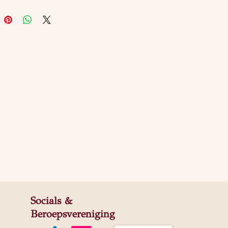
Socials &
Beroepsvereniging