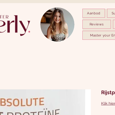
Aanbod
S
Reviews
Master your E
Rijst
Klik hie