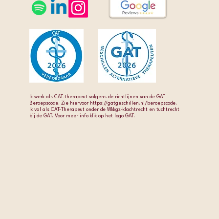
Ik werk als CAT-therapeut volgens de richtlijnen van de GAT
Beroepscode. Zie hiervoor https://gatgeschillen.nl/beroepscode.
Ik val als CAT-Therapeut onder de Wkkgz-klachtrecht en tuchtrecht
bij de GAT. Voor meer info klik op het logo GAT.