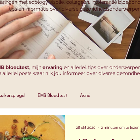
aringen met eqology visolie, collageen, intolerantie bloedon
tips en informatie over diverse gezondheidsonderwerpe
B bloedtest
, mijn
ervaring
en allerlei, tips over onderwerp
 allerlei posts waarin ik jou informeer over diverse gezond
uikerspiegel
EMB Bloedtest
Acné
28 okt 2020
2 minuten om te lezen