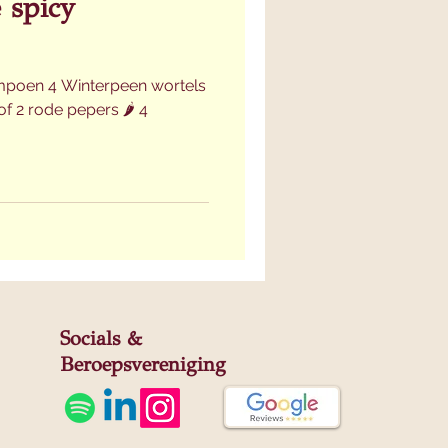
e spicy
ompoen 4 Winterpeen wortels
of 2 rode pepers 🌶 4
Socials &
Beroepsvereniging