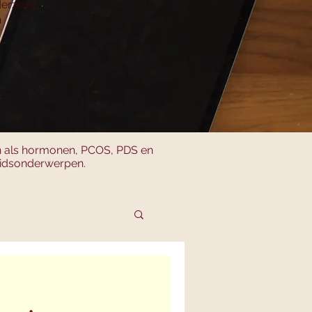
derzoek,
n
en als hormonen, PCOS, PDS en
heidsonderwerpen.