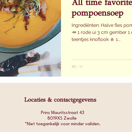
All time favorit
pompoensoep
Ingrediënten: Halve fles p
🥕 1 rode ui 3 cm gember 1 
teentjes knoflook 🧄 1...
Locaties & contactgegevens
Prins Mauritsstraat 43
8019XS Zwolle
*Niet toegankelijk voor minder validen.​