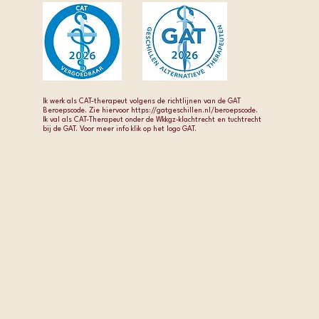
Ik werk als CAT-therapeut volgens de richtlijnen van de GAT
Beroepscode. Zie hiervoor https://gatgeschillen.nl/beroepscode.
Ik val als CAT-Therapeut onder de Wkkgz-klachtrecht en tuchtrecht
bij de GAT. Voor meer info klik op het logo GAT.