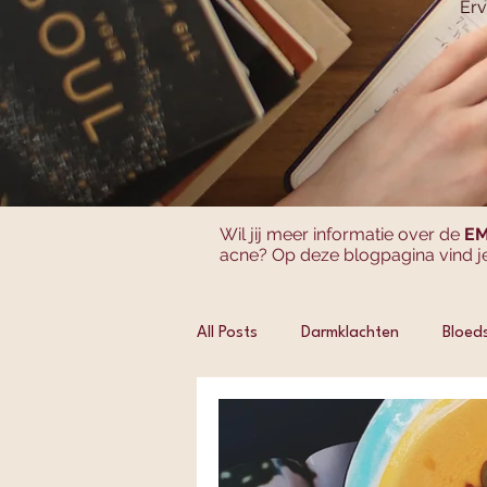
Erv
Wil jij meer informatie over de
EM
acne? Op deze blogpagina vind je
All Posts
Darmklachten
Bloeds