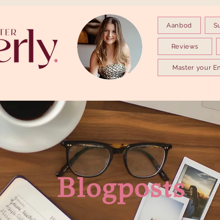
Aanbod
S
Reviews
Master your E
Blogposts