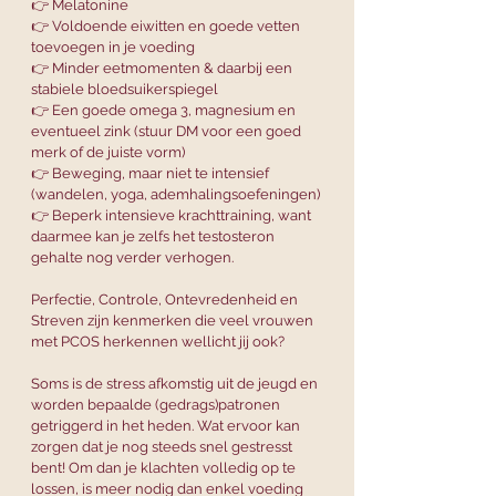
👉 Melatonine
👉 Voldoende eiwitten en goede vetten 
toevoegen in je voeding
👉 Minder eetmomenten & daarbij een 
stabiele bloedsuikerspiegel
👉 Een goede omega 3, magnesium en 
eventueel zink (stuur DM voor een goed 
merk of de juiste vorm)
👉 Beweging, maar niet te intensief 
(wandelen, yoga, ademhalingsoefeningen)
👉 Beperk intensieve krachttraining, want 
daarmee kan je zelfs het testosteron 
gehalte nog verder verhogen.
Perfectie, Controle, Ontevredenheid en 
Streven zijn kenmerken die veel vrouwen 
met PCOS herkennen wellicht jij ook?
Soms is de stress afkomstig uit de jeugd en 
worden bepaalde (gedrags)patronen 
getriggerd in het heden. Wat ervoor kan 
zorgen dat je nog steeds snel gestresst 
bent! Om dan je klachten volledig op te 
lossen, is meer nodig dan enkel voeding 