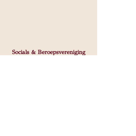
Socials & Beroepsvereniging
Ik werk als CAT-therapeut volgens de
richtlijnen van de GAT Beroepscode. Zie
hiervoor
https://gatgeschillen.nl/beroepscode.
Ik val als CAT-Therapeut onder de Wkkgz-
klachtrecht en tuchtrecht bij de GAT. Voor
meer info klik op het logo GAT.