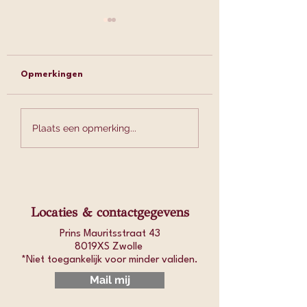
Opmerkingen
Cholesterol is méér
Welke kruidenth
Plaats een opmerking...
dan één getal – en wat
past bij jouw ho
jij kunt doen om het
en darm klachten
gezond te houden
Locaties & contactgegevens
Prins Mauritsstraat 43
8019XS Zwolle
*Niet toegankelijk voor minder validen.​
Mail mij