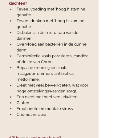
klachten? 
Teveel voeding met ‘hoog’ histamine 
gehalte
Teveel drinken met ‘hoog’ histamine 
gehalte
Disbalans in de microflora van de 
darmen
Overvloed aan bacteriën in de dunne 
darm
Darminfectie zoals parasieten, candida 
of ziekte van Chron
Bepaalde medicijnen zoals 
maagzuurremmers, antibiotica, 
metformine.
Dieet met veel bewerkt eten, wat voor 
hoge ontstekingswaarden zorgt.
Een dieet met heel veel eiwitten.
Gluten
Emotionele en mentale stress
Chemotherapie
Wil je nu alvast meer leren? 