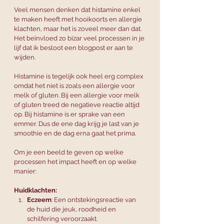
Veel mensen denken dat histamine enkel 
te maken heeft met hooikoorts en allergie 
klachten, maar het is zoveel meer dan dat. 
Het beïnvloed zo bizar veel processen in je 
lijf dat ik besloot een blogpost er aan te 
wijden. 
Histamine is tegelijk ook heel erg complex 
omdat het niet is zoals een allergie voor 
melk of gluten. Bij een allergie voor melk 
of gluten treed de negatieve reactie altijd 
op. Bij histamine is er sprake van een 
emmer. Dus de ene dag krijg je last van je 
smoothie en de dag erna gaat het prima. 
Om je een beeld te geven op welke 
processen het impact heeft en op welke 
manier:
Huidklachten:
Eczeem
: Een ontstekingsreactie van 
de huid die jeuk, roodheid en 
schilfering veroorzaakt.