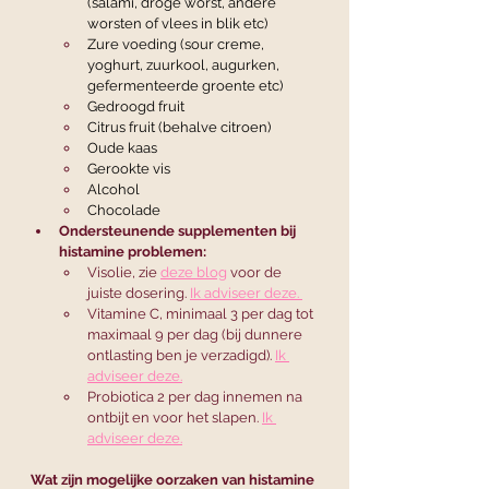
(salami, droge worst, andere 
worsten of vlees in blik etc)
Zure voeding (sour creme, 
yoghurt, zuurkool, augurken, 
gefermenteerde groente etc)
Gedroogd fruit
Citrus fruit (behalve citroen)
Oude kaas
Gerookte vis
Alcohol
Chocolade
Ondersteunende supplementen bij 
histamine problemen:
Visolie, zie 
deze blog
 voor de 
juiste dosering. 
Ik adviseer deze. 
Vitamine C, minimaal 3 per dag tot 
maximaal 9 per dag (bij dunnere 
ontlasting ben je verzadigd). 
Ik 
adviseer deze.
Probiotica 2 per dag innemen na 
ontbijt en voor het slapen. 
Ik 
adviseer deze.
Wat zijn mogelijke oorzaken van histamine 