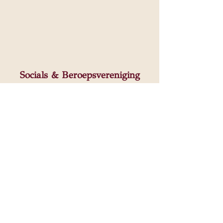
Socials & Beroepsvereniging
Ik werk als CAT-therapeut volgens de
richtlijnen van de GAT Beroepscode. Zie
hiervoor
https://gatgeschillen.nl/beroepscode.
Ik val als CAT-Therapeut onder de Wkkgz-
klachtrecht en tuchtrecht bij de GAT. Voor
meer info klik op het logo GAT.