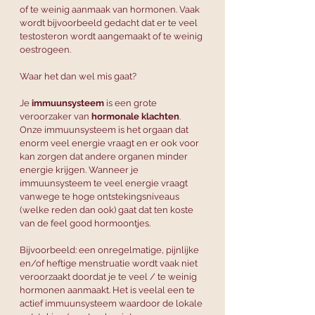
of te weinig aanmaak van hormonen. Vaak 
wordt bijvoorbeeld gedacht dat er te veel 
testosteron wordt aangemaakt of te weinig 
oestrogeen.
Waar het dan wel mis gaat? 
Je
 immuunsysteem
 is een grote 
veroorzaker van 
hormonale klachten
. 
Onze immuunsysteem is het orgaan dat 
enorm veel energie vraagt en er ook voor 
kan zorgen dat andere organen minder 
energie krijgen. Wanneer je 
immuunsysteem te veel energie vraagt 
vanwege te hoge ontstekingsniveaus 
(welke reden dan ook) gaat dat ten koste 
van de feel good hormoontjes. 
Bijvoorbeeld: een onregelmatige, pijnlijke 
en/of heftige menstruatie wordt vaak niet 
veroorzaakt doordat je te veel / te weinig 
hormonen aanmaakt. Het is veelal een te 
actief immuunsysteem waardoor de lokale 