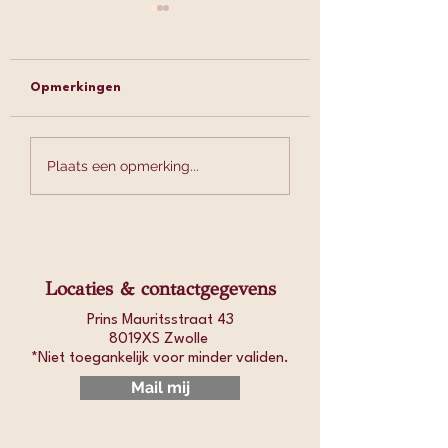
Opmerkingen
Cholesterol is méér
Welke kruidenth
Plaats een opmerking...
dan één getal – en wat
past bij jouw ho
jij kunt doen om het
en darm klachten
gezond te houden
Locaties & contactgegevens
Prins Mauritsstraat 43
8019XS Zwolle
*Niet toegankelijk voor minder validen.​
Mail mij