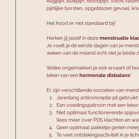
Rugpijn, buikpijn, hoofdpijn, vocht vast
pijnlijke borsten, opgeblazen gevoel, kr
Het hoort er niet standaard bij!
Herken jij jezelf in deze 
menstruatie kla
Je voelt je de eerste dagen van je menst
weken van de maand echt niet je beste ze
Welke ongemakken je ook ervaart of hoev
teken van een
 hormonale disbalans
!
Er zijn verschillende oorzaken van menst
Jarenlang anticonceptie pil gebrui
Een voedingspatroon met een tekor
Niet optimaal functionerende spijsve
(lees meer over PDS klachten en wat 
Geen optimaal pakketje genen meege
Te veel ontstekingsactiviteit in je 