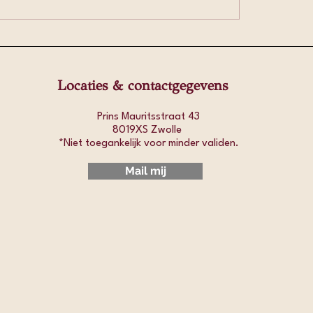
sterol is méér dan één
Welke kruidenthee pa
 – en wat jij kunt doen
jouw hormoon- en d
t gezond te houden
klachten?
Locaties & contactgegevens
Prins Mauritsstraat 43
8019XS Zwolle
*Niet toegankelijk voor minder validen.​
Mail mij