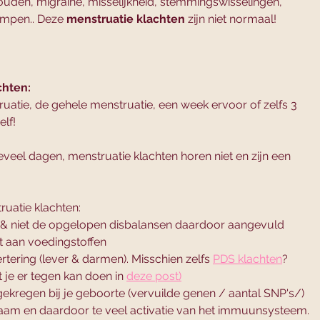
houden, migraine, misselijkheid, stemmingswisselingen, 
ampen.. Deze 
menstruatie klachten
 zijn niet normaal! 
chten:
ruatie, de gehele menstruatie, een week ervoor of zelfs 3 
lf! 
eel dagen, menstruatie klachten horen niet en zijn een 
ruatie klachten: 
kt & niet de opgelopen disbalansen daardoor aangevuld
t aan voedingstoffen
rtering (lever & darmen). Misschien zelfs 
PDS klachten
? 
je er tegen kan doen in 
deze post)
kregen bij je geboorte (vervuilde genen / aantal SNP's/) 
lichaam en daardoor te veel activatie van het immuunsysteem. 