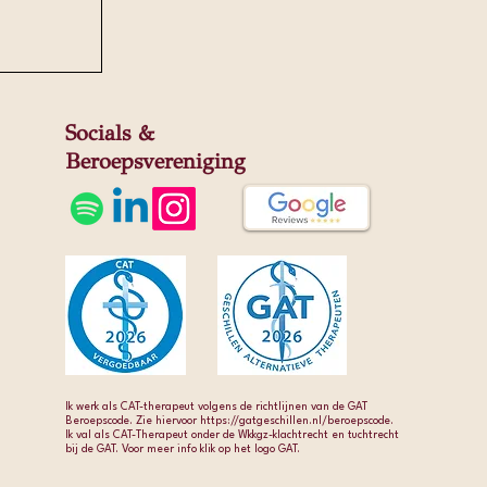
st bij
arm
Socials &
Beroepsvereniging
Ik werk als CAT-therapeut volgens de richtlijnen van de GAT
Beroepscode. Zie hiervoor https://gatgeschillen.nl/beroepscode.
Ik val als CAT-Therapeut onder de Wkkgz-klachtrecht en tuchtrecht
bij de GAT. Voor meer info klik op het logo GAT.