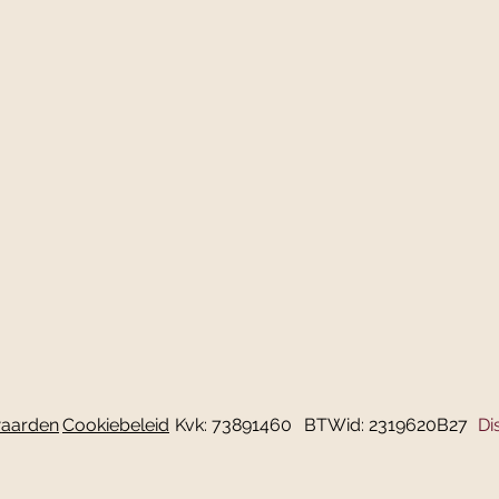
aarden
Cookiebeleid
Kvk: 73891460
BTWid: 2319620B27
Di