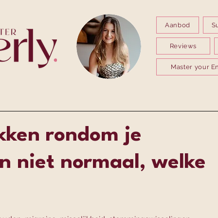
Aanbod
S
Reviews
Master your E
kken rondom je
jn niet normaal, welke